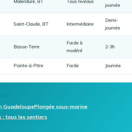
Malendure, BT
Tous niveaux
journée
Demi-
Saint-Claude, BT
Intermédiaire
journée
Facile à
Basse-Terre
2-3h
modéré
Pointe-à-Pitre
Facile
Journée
ussi
en Guadeloupe
Plongée sous-marine
: tous les sentiers