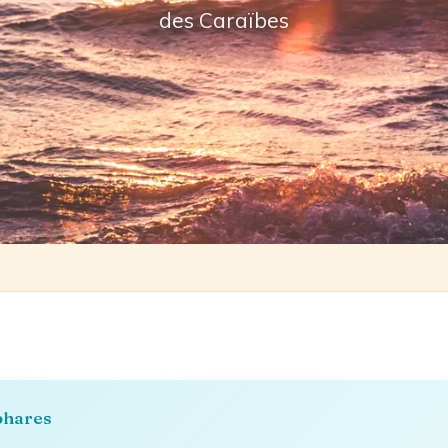
des Caraïbes
 phares