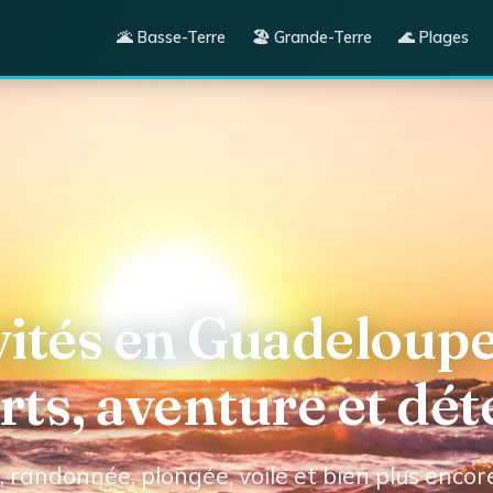
🌋 Basse-Terre
🏖️ Grande-Terre
🌊 Plages
vités en Guadeloupe
rts, aventure et dét
, randonnée, plongée, voile et bien plus encor