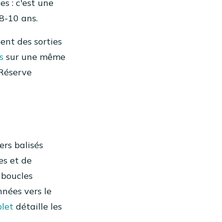
es : c'est une
8-10 ans.
ent des sorties
s
sur une même
 Réserve
rs balisés
es et de
 boucles
nnées vers le
let
détaille les