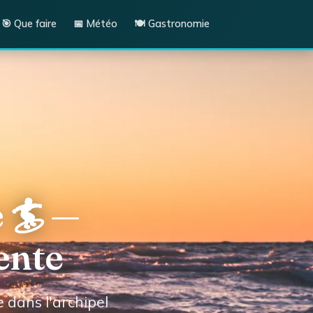
🎯 Que faire
📅 Météo
🍽️ Gastronomie
 🏄 —
ente
e dans l'archipel