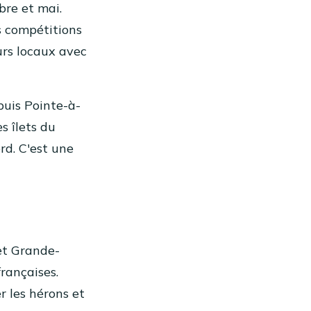
bre et mai.
s compétitions
eurs locaux avec
puis Pointe-à-
s îlets du
rd. C'est une
et Grande-
rançaises.
r les hérons et