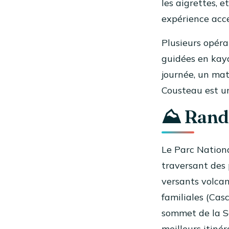
les aigrettes, e
expérience acce
Plusieurs opér
guidées en kay
journée, un mat
Cousteau est un
⛰️ Rand
Le Parc Nationa
traversant des
versants volcan
familiales (Cas
sommet de la S
meilleurs itinér