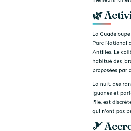
🌿 Activ
La Guadeloupe e
Parc National a
Antilles. Le co
habitué des jar
proposées par d
La nuit, des ra
iguanes et parf
l'île, est discr
qui n'ont pas p
🎿 Accr