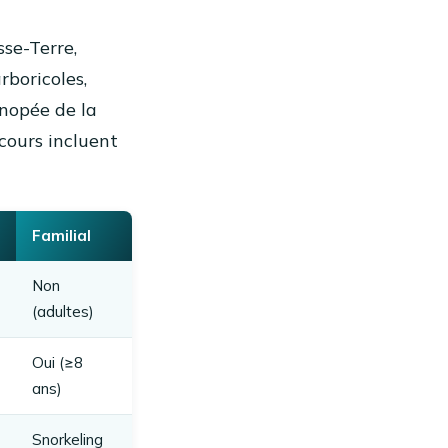
sse-Terre,
rboricoles,
anopée de la
cours incluent
Familial
Non
(adultes)
Oui (≥8
ans)
Snorkeling