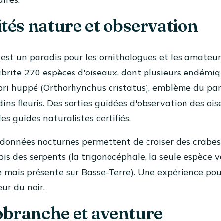
ités nature et observation
st un paradis pour les ornithologues et les amateur
brite 270 espèces d'oiseaux, dont plusieurs endémiq
libri huppé (Orthorhynchus cristatus), emblème du par
dins fleuris. Des sorties guidées d'observation des oi
es guides naturalistes certifiés.
ndonnées nocturnes permettent de croiser des crabes 
ois des serpents (la trigonocéphale, la seule espèce
ète mais présente sur Basse-Terre). Une expérience pou
eur du noir.
obranche et aventure