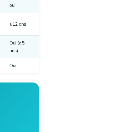
oui
≥12 ans
Oui (≥5
ans)
Oui