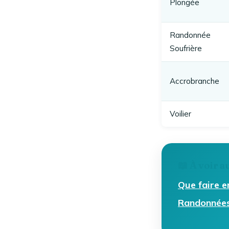
Plongée
Randonnée
Soufrière
Accrobranche
Voilier
📖 À voir a
Que faire 
Randonnées 