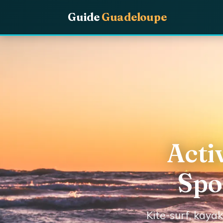
Guide
Guadeloupe
Acti
Spo
Kite-surf, kayak