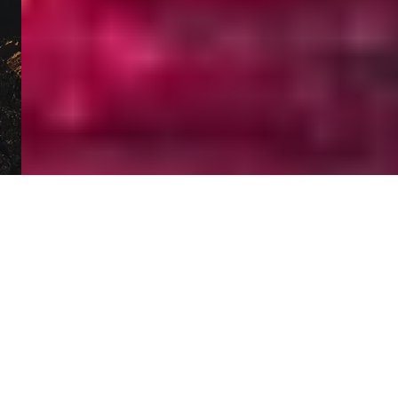
herbiers de posidonies constitue un
véritable aquarium naturel. Masque et
tuba en main, vous croiserez des bancs
de poissons-perroquets aux couleurs
iridescentes, des demoiselles
territoriales, des chirurgiens bleus, des
poissons-coffres et, avec un peu de
patience, des tortues marines qui
viennent brouter les herbiers.
Les rochers coralliens qui affleurent
autour de l'îlot abritent également des
éponges, des gorgones et quelques