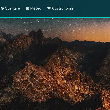
🎯 Que faire
📅 Météo
🍽️ Gastronomie
tions
🏄 Activités
Plages
Randonnée
Plongée
e
Toutes les activités
ℹ️ À propos
À propos
ure
Plan du site
Mentions légales