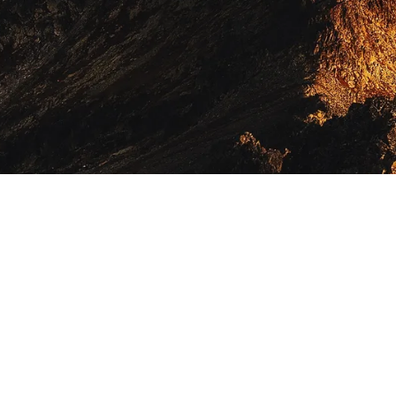
naires — Hébergement & Tourisme
Camping Kozak
Hôtel Le Bristol
Orée des Landes
e Flageac
FTL Beach Suites
Villa en Guadeloupe
eil
Portiragnes Plage
Croisières Maritimes
Nénuphar Bar
ient
Maison du Périgord
Exodoxe
Guadeloupe — Site éditorial indépendant sur la Guadeloupe et les
Antilles françaises
 en Polynesie