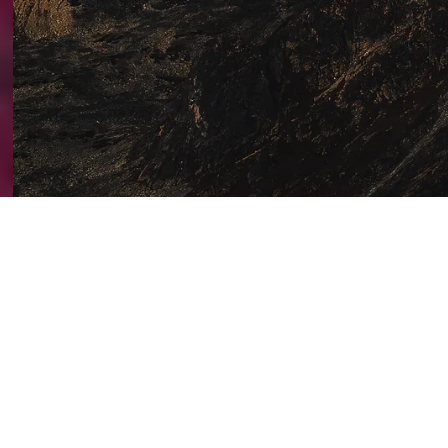
Sites parte
Nerja Rental
Chambre d'hôt
L'Écluse au Sol
Destination Or
© 2026 Guide 
Partenaire :
Vivre