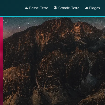
🌋 Basse-Terre
🏖️ Grande-Terre
🌊 Plages
🗺️ Destina
Basse-Terre
Grande-Terre
Les Saintes
Marie-Galant
Pour aller plus loin — sources
📋 Pratique
officielles
Quand partir
France Diplomatie – Conseils aux
Location voit
voyageurs
— informations officielles
Gastronomie
par pays
Que faire
Service-Public.fr
— vos démarches
administratives officielles